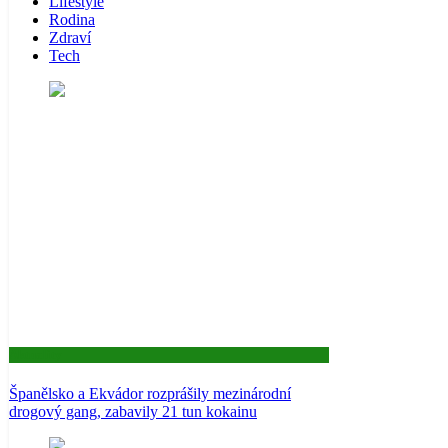
Lifestyle
Rodina
Zdraví
Tech
Aktuality
Španělsko a Ekvádor rozprášily mezinárodní
drogový gang, zabavily 21 tun kokainu