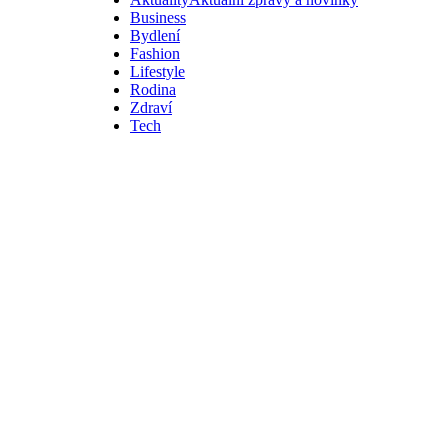
Business
Bydlení
Fashion
Lifestyle
Rodina
Zdraví
Tech