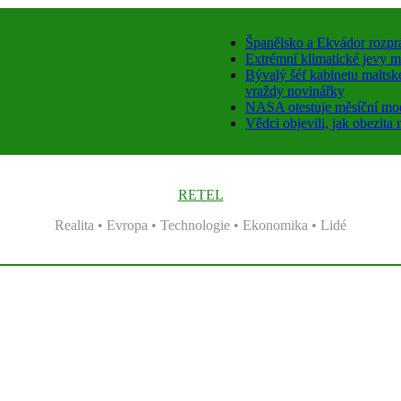
Španělsko a Ekvádor rozprá
Extrémní klimatické jevy m
Bývalý šéf kabinetu maltské
vraždy novinářky
NASA otestuje měsíční mod
Vědci objevili, jak obezi
RETEL
Realita • Evropa • Technologie • Ekonomika • Lidé