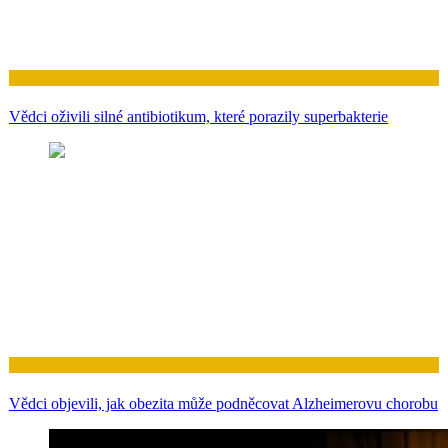
Zdraví
Vědci oživili silné antibiotikum, které porazily superbakterie
Zdraví
Vědci objevili, jak obezita může podněcovat Alzheimerovu chorobu