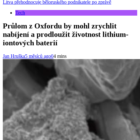
Litva přehodnocuje běloruského podnikatele po zprávě
Tech
Průlom z Oxfordu by mohl zrychlit
nabíjení a prodloužit životnost lithium-
iontových baterií
Jan Hruška
5 měsíců ago
0
4 mins