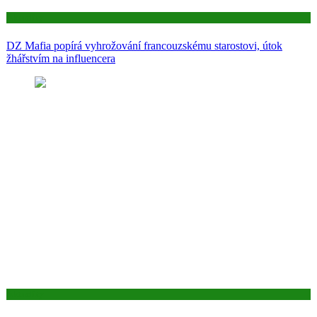
Aktuality
DZ Mafia popírá vyhrožování francouzskému starostovi, útok
žhářstvím na influencera
Aktuality