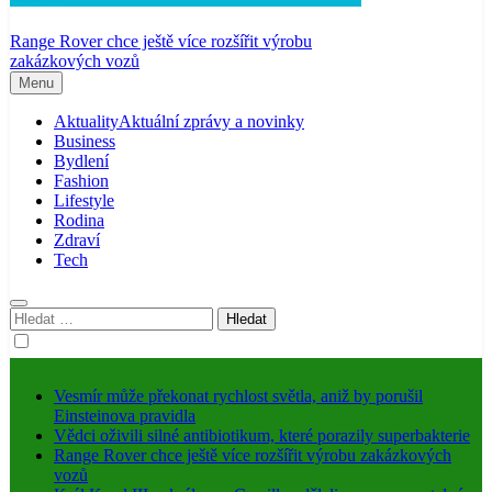
Range Rover chce ještě více rozšířit výrobu
zakázkových vozů
Menu
Aktuality
Aktuální zprávy a novinky
Business
Bydlení
Fashion
Lifestyle
Rodina
Zdraví
Tech
Vyhledávání
Vesmír může překonat rychlost světla, aniž by porušil
Einsteinova pravidla
Vědci oživili silné antibiotikum, které porazily superbakterie
Range Rover chce ještě více rozšířit výrobu zakázkových
vozů