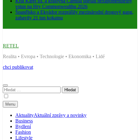
Král Karel III. a královna Camilla udělali nezapomenutelný
vstup na Hry Commonwealthu 2026
Španělsko a Ekvádor rozprášily mezinárodní drogový gang,
zabavily 21 tun kokainu
RETEL
Realita • Evropa • Technologie • Ekonomika • Lidé
chci publikovat
Vyhledávání
Menu
Aktuality
Aktuální zprávy a novinky
Business
Bydlení
Fashion
Lifestyle