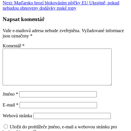
pro
Next:
Maďarsko hrozí blokováním půjčky EU Ukrajině, pokud
příspěvek
nebudou obnoveny dodávky ruské ropy
Napsat komentář
Vaše e-mailová adresa nebude zveřejněna.
Vyžadované informace
jsou označeny
*
Komentář
*
Jméno
*
E-mail
*
Webová stránka
Uložit do prohlížeče jméno, e-mail a webovou stránku pro