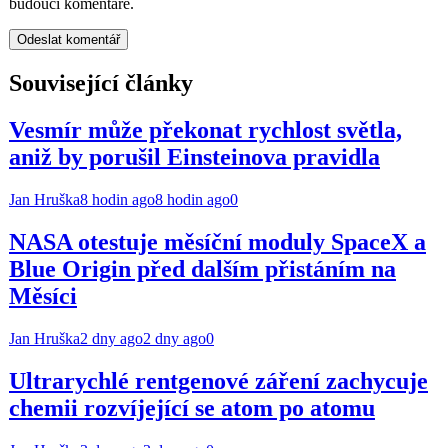
budoucí komentáře.
Související články
Vesmír může překonat rychlost světla,
aniž by porušil Einsteinova pravidla
Jan Hruška
8 hodin ago
8 hodin ago
0
NASA otestuje měsíční moduly SpaceX a
Blue Origin před dalším přistáním na
Měsíci
Jan Hruška
2 dny ago
2 dny ago
0
Ultrarychlé rentgenové záření zachycuje
chemii rozvíjející se atom po atomu