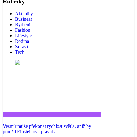
Rubriky
Aktuality
Business
Bydlení
Fashion
Lifestyle
Rodina
Zdraví
Tech
Tech
Vesmír může překonat rychlost světla, aniž by
porušil Einsteinova pravidla