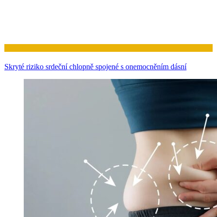
Zdraví
Skryté riziko srdeční chlopně spojené s onemocněním dásní