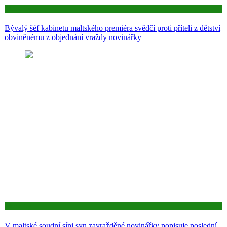
Aktuality
Bývalý šéf kabinetu maltského premiéra svědčí proti příteli z dětství
obviněnému z objednání vraždy novinářky
Aktuality
V maltské soudní síni syn zavražděné novinářky popisuje poslední