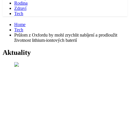
Rodina
Zdraví
Tech
Home
Tech
Průlom z Oxfordu by mohl zrychlit nabíjení a prodloužit
životnost lithium-iontových baterií
Aktuality