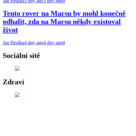
Jan Hruška
3 dny ago
3 dny ago
0
Tento rover na Marsu by mohl konečně
odhalit, zda na Marsu někdy existoval
život
Jan Hruška
4 dny ago
4 dny ago
0
Sociální sítě
Zdraví