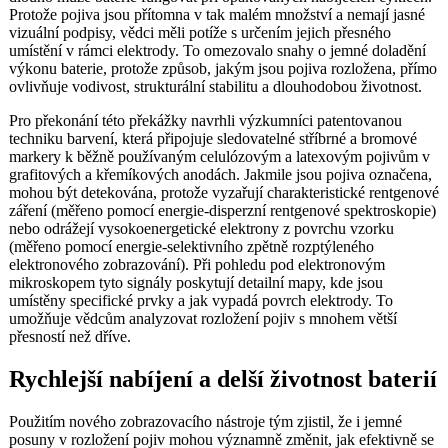
Protože pojiva jsou přítomna v tak malém množství a nemají jasné
vizuální podpisy, vědci měli potíže s určením jejich přesného
umístění v rámci elektrody. To omezovalo snahy o jemné doladění
výkonu baterie, protože způsob, jakým jsou pojiva rozložena, přímo
ovlivňuje vodivost, strukturální stabilitu a dlouhodobou životnost.
Pro překonání této překážky navrhli výzkumníci patentovanou
techniku barvení, která připojuje sledovatelné stříbrné a bromové
markery k běžně používaným celulózovým a latexovým pojivům v
grafitových a křemíkových anodách. Jakmile jsou pojiva označena,
mohou být detekována, protože vyzařují charakteristické rentgenové
záření (měřeno pomocí energie-disperzní rentgenové spektroskopie)
nebo odrážejí vysokoenergetické elektrony z povrchu vzorku
(měřeno pomocí energie-selektivního zpětně rozptýleného
elektronového zobrazování). Při pohledu pod elektronovým
mikroskopem tyto signály poskytují detailní mapy, kde jsou
umístěny specifické prvky a jak vypadá povrch elektrody. To
umožňuje vědcům analyzovat rozložení pojiv s mnohem větší
přesností než dříve.
Rychlejší nabíjení a delší životnost baterií
Použitím nového zobrazovacího nástroje tým zjistil, že i jemné
posuny v rozložení pojiv mohou významně změnit, jak efektivně se