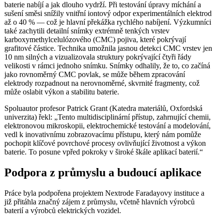
baterie nabíjí a jak dlouho vydrží. Při testování úpravy míchání a
sušení směsi snížily vnitřní iontový odpor experimentálních elektrod
až o 40 % — což je hlavní překážka rychlého nabíjení. Výzkumníci
také zachytili detailní snímky extrémně tenkých vrstev
karboxymethylcelulózového (CMC) pojiva, které pokrývají
grafitové částice. Technika umožnila jasnou detekci CMC vrstev jen
10 nm silných a vizualizovala struktury pokrývající čtyři řády
velikosti v rámci jednoho snímku. Snímky odhalily, že to, co začíná
jako rovnoměrný CMC povlak, se může během zpracování
elektrody rozpadnout na nerovnoměrné, skvrnité fragmenty, což
může oslabit výkon a stabilitu baterie.
Spoluautor profesor Patrick Grant (Katedra materiálů, Oxfordská
univerzita) řekl: „Tento multidisciplinární přístup, zahrnující chemii,
elektronovou mikroskopii, elektrochemické testování a modelování,
vedl k inovativnímu zobrazovacímu přístupu, který nám pomůže
pochopit klíčové povrchové procesy ovlivňující životnost a výkon
baterie. To posune vpřed pokroky v široké škále aplikací baterií.“
Podpora z průmyslu a budoucí aplikace
Práce byla podpořena projektem Nextrode Faradayovy instituce a
již přitáhla značný zájem z průmyslu, včetně hlavních výrobců
baterií a výrobců elektrických vozidel.