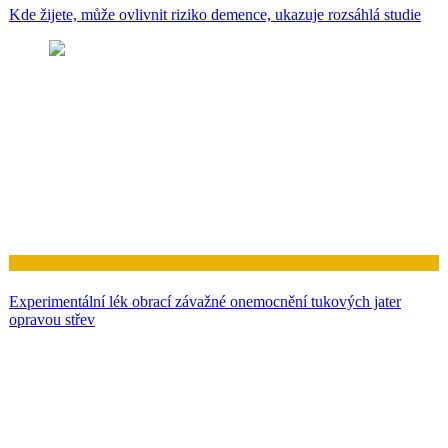
Kde žijete, může ovlivnit riziko demence, ukazuje rozsáhlá studie
Zdraví
Experimentální lék obrací závažné onemocnění tukových jater
opravou střev