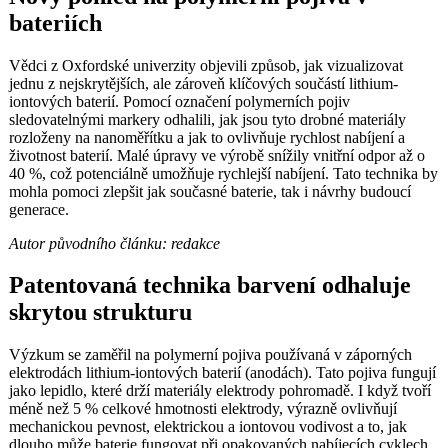
bateriích
Vědci z Oxfordské univerzity objevili způsob, jak vizualizovat
jednu z nejskrytějších, ale zároveň klíčových součástí lithium-
iontových baterií. Pomocí označení polymerních pojiv
sledovatelnými markery odhalili, jak jsou tyto drobné materiály
rozloženy na nanoměřítku a jak to ovlivňuje rychlost nabíjení a
životnost baterií. Malé úpravy ve výrobě snížily vnitřní odpor až o
40 %, což potenciálně umožňuje rychlejší nabíjení. Tato technika by
mohla pomoci zlepšit jak současné baterie, tak i návrhy budoucí
generace.
Autor původního článku: redakce
Patentovaná technika barvení odhaluje
skrytou strukturu
Výzkum se zaměřil na polymerní pojiva používaná v záporných
elektrodách lithium-iontových baterií (anodách). Tato pojiva fungují
jako lepidlo, které drží materiály elektrody pohromadě. I když tvoří
méně než 5 % celkové hmotnosti elektrody, výrazně ovlivňují
mechanickou pevnost, elektrickou a iontovou vodivost a to, jak
dlouho může baterie fungovat při opakovaných nabíjecích cyklech.