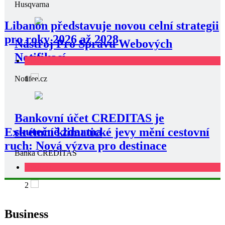
Husqvarna
Libanon představuje novou celní strategii
pro roky 2026 až 2028
Nástroj Pro Správu Webových
Notifikací
Business
1
Notifee.cz
Bankovní účet CREDITAS je
skutečně zdarma
Extrémní klimatické jevy mění cestovní
ruch: Nová výzva pro destinace
Banka CREDITAS
Business
2
Business