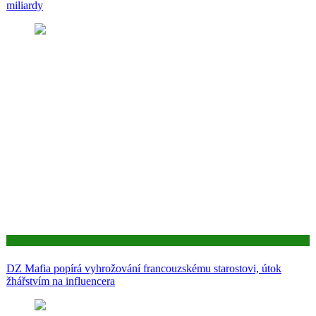
miliardy
Aktuality
DZ Mafia popírá vyhrožování francouzskému starostovi, útok
žhářstvím na influencera