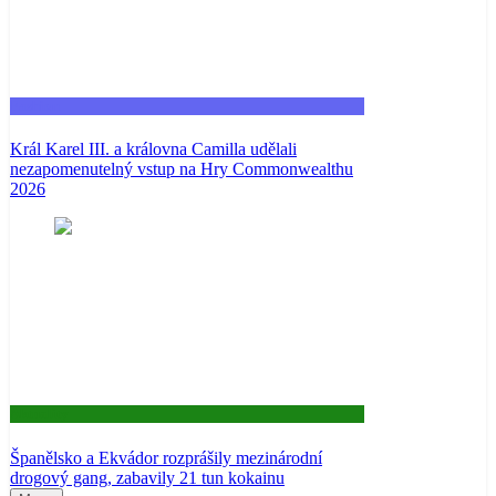
Fashion
Král Karel III. a královna Camilla udělali
nezapomenutelný vstup na Hry Commonwealthu
2026
Aktuality
Španělsko a Ekvádor rozprášily mezinárodní
drogový gang, zabavily 21 tun kokainu