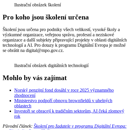
Ilustrační obrázek školení
Pro koho jsou školení určena
Školení jsou určena pro podniky všech velikostí, vysoké školy a
výzkumné organizace, veřejnou správu, profesní a neziskové
organizace a další subjekty připravující projekty v oblasti digitálních
technologií a AI. Pro dotazy k programu Digitální Evropa je možné
se obrátit na digital@mpo.gov.cz.
Ilustrační obrázek digitálních technologií
Mohlo by vás zajímat
Norský penzijní fond dosáhl v roce 2025 významného
zhodnocení
Ministerstvo podpoří obnovu brownfieldů v uhelných
oblastech
Investoři se obracejí k tradičním sektorům, AI čeká zlomový
rok
Původní článek:
Školení pro žadatele v programu Digitální Evropa: