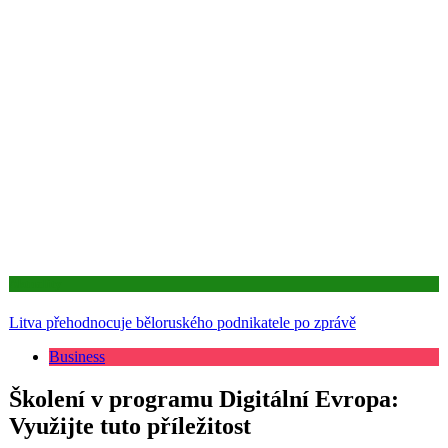
Aktuality
Litva přehodnocuje běloruského podnikatele po zprávě
Business
Školení v programu Digitální Evropa:
Využijte tuto příležitost