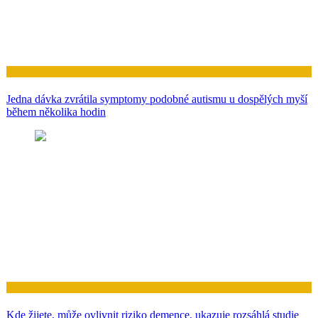
Zdraví
Jedna dávka zvrátila symptomy podobné autismu u dospělých myší
během několika hodin
Zdraví
Kde žijete, může ovlivnit riziko demence, ukazuje rozsáhlá studie