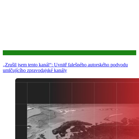
Aktuality
„Zrušil jsem tento kanál“: Uvnitř falešného autorského podvodu
umlčujícího zpravodajské kanály