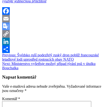
využijte jedinečnou příležitost
Facebook
Email
Google
Translate
Copy
Link
LinkedIn
Navigace
Previous:
Švédsko ruší podezřelý ruský dron poblíž francouzské
Share
letadlové lodi uprostřed rostoucích obav NATO
pro
Next:
Ministerstvo vyšetřuje možný případ týrání psů v útulku
příspěvek
Bouchalka
Napsat komentář
Vaše e-mailová adresa nebude zveřejněna.
Vyžadované informace
jsou označeny
*
Komentář
*