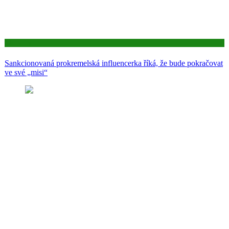
Aktuality
Sankcionovaná prokremelská influencerka říká, že bude pokračovat
ve své „misi“