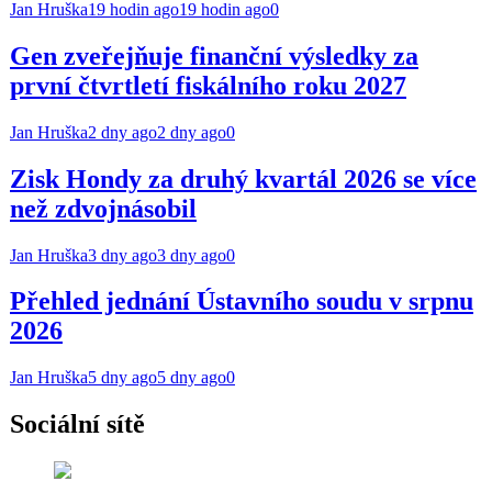
Jan Hruška
19 hodin ago
19 hodin ago
0
Gen zveřejňuje finanční výsledky za
první čtvrtletí fiskálního roku 2027
Jan Hruška
2 dny ago
2 dny ago
0
Zisk Hondy za druhý kvartál 2026 se více
než zdvojnásobil
Jan Hruška
3 dny ago
3 dny ago
0
Přehled jednání Ústavního soudu v srpnu
2026
Jan Hruška
5 dny ago
5 dny ago
0
Sociální sítě