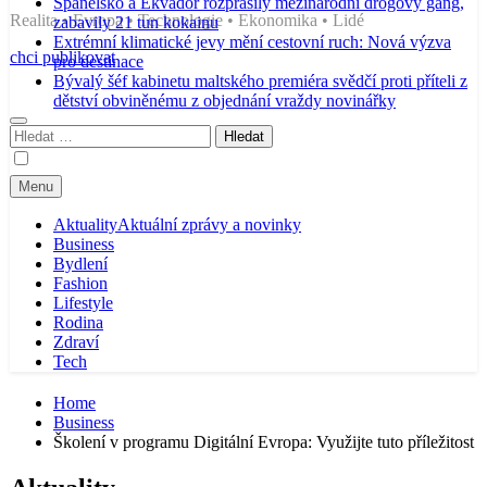
Španělsko a Ekvádor rozprášily mezinárodní drogový gang,
Realita • Evropa • Technologie • Ekonomika • Lidé
zabavily 21 tun kokainu
Extrémní klimatické jevy mění cestovní ruch: Nová výzva
chci publikovat
pro destinace
Bývalý šéf kabinetu maltského premiéra svědčí proti příteli z
dětství obviněnému z objednání vraždy novinářky
Vyhledávání
Menu
Aktuality
Aktuální zprávy a novinky
Business
Bydlení
Fashion
Lifestyle
Rodina
Zdraví
Tech
Home
Business
Školení v programu Digitální Evropa: Využijte tuto příležitost