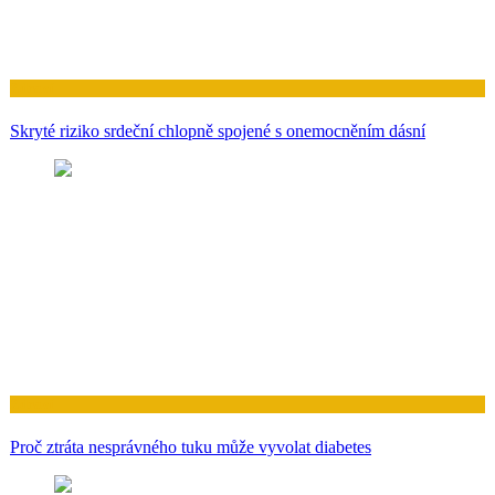
Zdraví
Skryté riziko srdeční chlopně spojené s onemocněním dásní
Zdraví
Proč ztráta nesprávného tuku může vyvolat diabetes