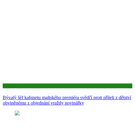
Aktuality
Bývalý šéf kabinetu maltského premiéra svědčí proti příteli z dětství
obviněnému z objednání vraždy novinářky