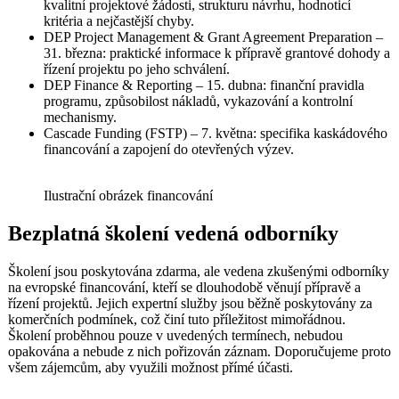
kvalitní projektové žádosti, strukturu návrhu, hodnoticí
kritéria a nejčastější chyby.
DEP Project Management & Grant Agreement Preparation –
31. března: praktické informace k přípravě grantové dohody a
řízení projektu po jeho schválení.
DEP Finance & Reporting – 15. dubna: finanční pravidla
programu, způsobilost nákladů, vykazování a kontrolní
mechanismy.
Cascade Funding (FSTP) – 7. května: specifika kaskádového
financování a zapojení do otevřených výzev.
Ilustrační obrázek financování
Bezplatná školení vedená odborníky
Školení jsou poskytována zdarma, ale vedena zkušenými odborníky
na evropské financování, kteří se dlouhodobě věnují přípravě a
řízení projektů. Jejich expertní služby jsou běžně poskytovány za
komerčních podmínek, což činí tuto příležitost mimořádnou.
Školení proběhnou pouze v uvedených termínech, nebudou
opakována a nebude z nich pořizován záznam. Doporučujeme proto
všem zájemcům, aby využili možnost přímé účasti.