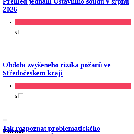
Přehled jednání Ústavního soudu v srpnu
2026
Business
5
Období zvýšeného rizika požárů ve
Středočeském kraji
Business
6
Jak rozpoznat problematického
Zdraví