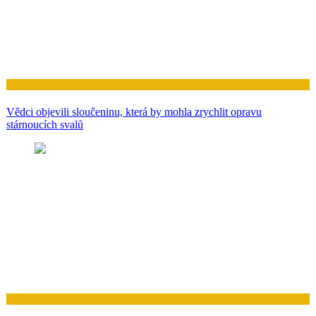
Zdraví
Vědci objevili sloučeninu, která by mohla zrychlit opravu
stárnoucích svalů
Zdraví