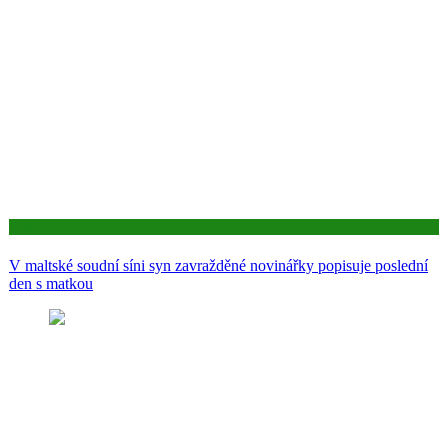
Aktuality
V maltské soudní síni syn zavražděné novinářky popisuje poslední
den s matkou