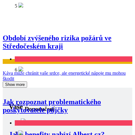
5
Období zvýšeného rizika požárů ve
Středočeském kraji
Business
Zdraví
6
Káva může chránit vaše srdce, ale energetické nápoje mu mohou
škodit
Show more
Jak rozpoznat problematického
Vaše
Doporučení
poskytovatele půjčky
Business
Jaké benefity nabízí Albert.cz?
7