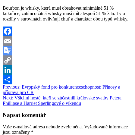
Bourbon je whisky, která musí obsahovat minimálně 51 %
kukuřice, zatímco žitná whisky musí mít alespoň 51 % žita. Tyto
rozdíly v surovinách ovlivňují chuť a charakter obou typů whisky.
Facebook
Email
Google
Translate
Copy
Link
LinkedIn
Navigace
Previous:
Evropský fond pro konkurenceschopnost: Přínosy a
Share
příprava pro ČR
pro
Next:
Všichni hosté, kteří se zúčastnili královské svatby Petera
příspěvek
Phillipse a Harriet Sperlingové o víkendu
Napsat komentář
Vaše e-mailová adresa nebude zveřejněna.
Vyžadované informace
jsou označeny
*