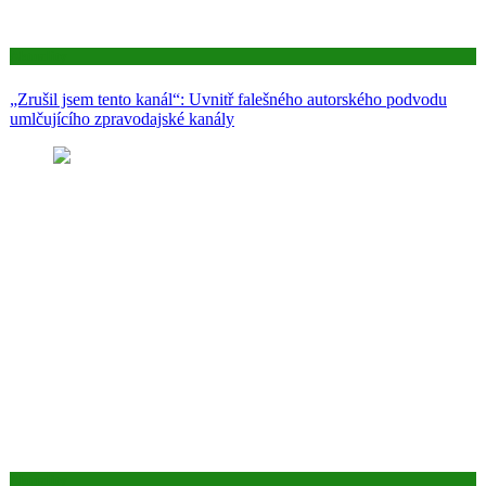
Aktuality
„Zrušil jsem tento kanál“: Uvnitř falešného autorského podvodu
umlčujícího zpravodajské kanály
Aktuality