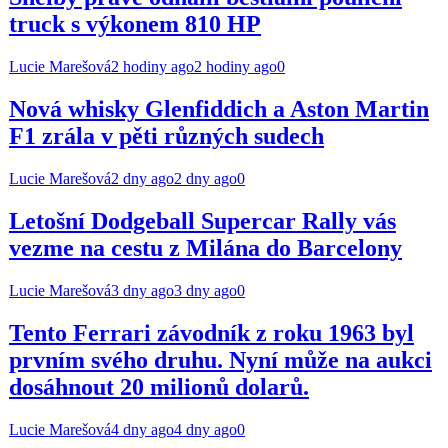
truck s výkonem 810 HP
Lucie Marešová
2 hodiny ago
2 hodiny ago
0
Nová whisky Glenfiddich a Aston Martin
F1 zrála v pěti různých sudech
Lucie Marešová
2 dny ago
2 dny ago
0
Letošní Dodgeball Supercar Rally vás
vezme na cestu z Milána do Barcelony
Lucie Marešová
3 dny ago
3 dny ago
0
Tento Ferrari závodník z roku 1963 byl
prvním svého druhu. Nyní může na aukci
dosáhnout 20 milionů dolarů.
Lucie Marešová
4 dny ago
4 dny ago
0