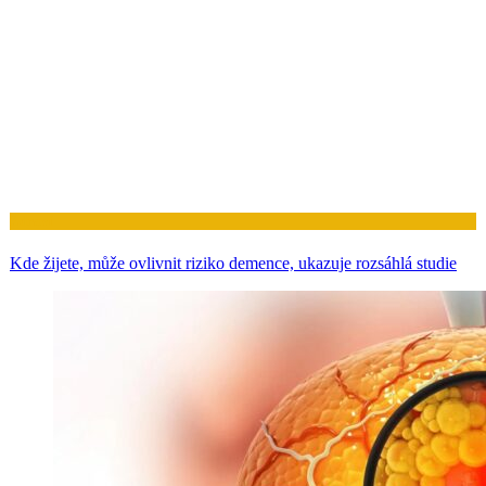
Zdraví
Kde žijete, může ovlivnit riziko demence, ukazuje rozsáhlá studie