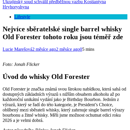
Ukrajinský soud schválil předběžnou vazbu Kostiantyna
Hryhoryshyna
Lifestyle
Nejvíce sběratelské single barrel whisky
Old Forester tohoto roku jsou téměř zde
Lucie Marešová
2 měsíce ago
2 měsíce ago
0
5 mins
Foto: Jonah Flicker
Úvod do whisky Old Forester
Old Forester je značka známá svou širokou nabídkou, která sahá od
dostupných základních výrazů s nižším obsahem alkoholu až po
každoroční unikátní vydání jako je Birthday Bourbon. Jedním z
výrazů, který se řadí do této kategorie, je President’s Choice,
oblíbený mezi sběrateli whisky, který zahrnuje single barrel výrazy
bourbonu a žitné whisky. Měli jsme možnost ochutnat edici roku
2026 a je velmi dobrá.