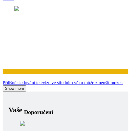
Zdraví
Přílišné sledování televize ve středním věku může zmenšit mozek
Show more
Vaše
Doporučení