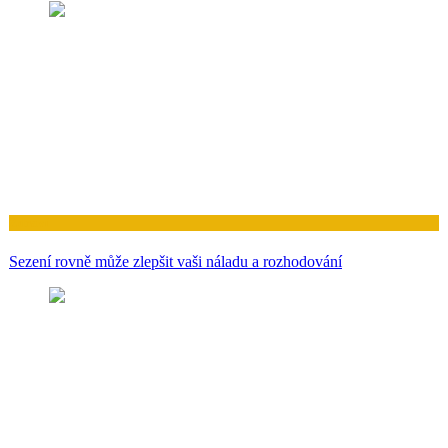
Zdraví
Sezení rovně může zlepšit vaši náladu a rozhodování