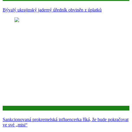
Bývalý ukrajinský jaderný úředník obviněn z úplatků
Aktuality
Sankcionovaná prokremelská influencerka říká, že bude pokračovat
ve své „misi“