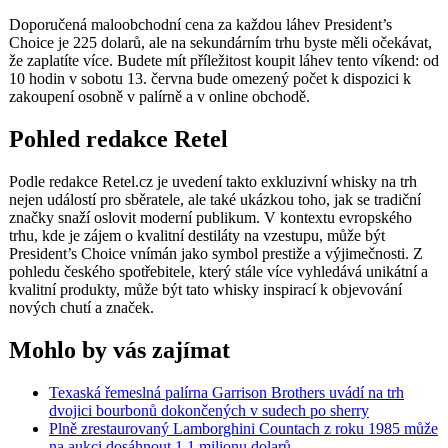
Doporučená maloobchodní cena za každou láhev President’s
Choice je 225 dolarů, ale na sekundárním trhu byste měli očekávat,
že zaplatíte více. Budete mít příležitost koupit láhev tento víkend: od
10 hodin v sobotu 13. června bude omezený počet k dispozici k
zakoupení osobně v palírně a v online obchodě.
Pohled redakce Retel
Podle redakce Retel.cz je uvedení takto exkluzivní whisky na trh
nejen událostí pro sběratele, ale také ukázkou toho, jak se tradiční
značky snaží oslovit moderní publikum. V kontextu evropského
trhu, kde je zájem o kvalitní destiláty na vzestupu, může být
President’s Choice vnímán jako symbol prestiže a výjimečnosti. Z
pohledu českého spotřebitele, který stále více vyhledává unikátní a
kvalitní produkty, může být tato whisky inspirací k objevování
nových chutí a značek.
Mohlo by vás zajímat
Texaská řemeslná palírna Garrison Brothers uvádí na trh
dvojici bourbonů dokončených v sudech po sherry
Plně zrestaurovaný Lamborghini Countach z roku 1985 může
na aukci dosáhnout 1,1 milionu dolarů