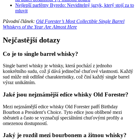
Nejlepší parfémy Byredo: Neviditelný jazyk, který stojí za to
mluvit
Původní článek:
Old Forester’s Most Collectible Single Barrel
Whiskeys of the Year Are Almost Here
Nejčastější dotazy
Co je to single barrel whisky?
Single barrel whisky je whisky, která pochází z jednoho
konkrétního sudu, což jí dává jedinečné chuťové vlastnosti. Každý
sud může mít odlišné charakteristiky, což činí každý single barrel
výraz unikátním.
Jaké jsou nejznámější edice whisky Old Forester?
Mezi nejznámější edice whisky Old Forester patří Birthday
Bourbon a President’s Choice. Tyto edice jsou oblíbené mezi
sběrateli a často se vyznačují speciálními chuťovými profily a
omezenou dostupností.
Jaký je rozdíl mezi bourbonem a žitnou whisky?