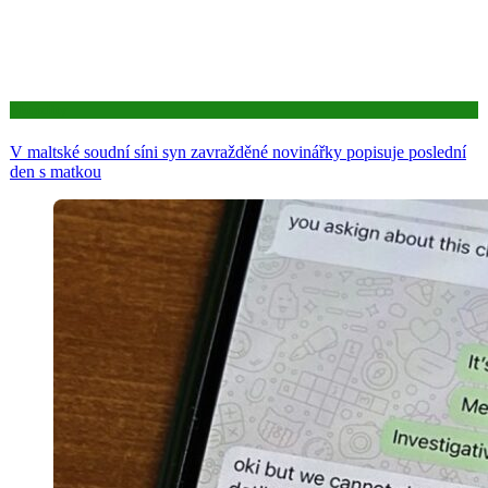
Aktuality
V maltské soudní síni syn zavražděné novinářky popisuje poslední
den s matkou