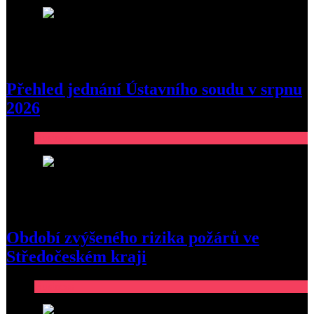
3
Přehled jednání Ústavního soudu v srpnu
2026
Business
4
Období zvýšeného rizika požárů ve
Středočeském kraji
Business
5