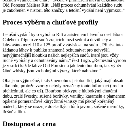
Old Forester Melissa Rift. „Náš proces ochutnávání každého sudu
je zakořeněn v historii této značky a letošní vydání není výjimkou.“
Proces výběru a chuťové profily
Letošní vydání bylo vybráno Rift a asistentem hlavního destilátora
Calebem Trigem ze sudů zrajících mezi sedmi a devíti lety a
lahvováno mezi 110 a 125 proof v závislosti na sudu. „Přinést tuto
žádanou láhev k publiku znamená ochutnávat pro nejvyšší,
nejvýjimečnější hloubku našich nejlepších sudů, které jsou vždy
ručně vybírány a ochutnávány námi,“ řekl Trigo. „Řemeslná výroba
je v srdci každé láhve Old Forester a jak tento bourbon, tak výběr
žitné whisky jsou vrcholnými výrazy, které nabízíme.“
Oba jsou výjimečné, i když nemohu s jistotou říci, jaký mají obsah
alkoholu, protože vzorky nebyly označeny touto informací (trochu
přehlédnutí, ale co už). Bourbon překypuje hlubokými chutěmi
dubu, zralé švestky, sušené borůvky, vanilky, karamelu a plamenem
opálené pomerančové kůry; žitná whisky má pěkný kořeněný
nádech, který se usazuje do sladkých tónů javoru, sušené meruňky,
třešně a fíku.
Dostupnost a cena