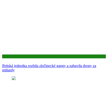
Aktuality
Britská jednotka rozbila zločinecké gangy a zabavila drogy za
miliardy