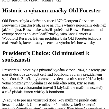
Autor původního článku: Jonah Flicker
Historie a význam značky Old Forester
Old Forester byla založena v roce 1870 Georgem Garvinem
Brownem a značka tvrdí, že je na trhu s whisky nepřetržitě déle než
jakákoli jiná. Brown také založil společnost Brown-Forman, která
existuje dodnes a vlastní další značky jako Jack Daniel’s a
Woodford Reserve. Během prohibice byla Old Forester jednou z
mála značek, které dostaly licenci na výrobu léčebné whisky.
President’s Choice: Od minulosti k
současnosti
President’s Choice byla původně vydána v roce 1964, ale tehdy jste
museli doslova zakoupit celý sud bourbonu vybraný prezidentem
společnosti. Značka byla znovu uvedena na trh v roce 2018 a byla
velmi omezeným vydáním až do loňského roku, kdy se stala
dostupnou na celonárodní úrovni (i když stále v malém množství) –
a také přidala žitnou whisky k bourbonu.
„Vždy je to pro nás vzrušující doba, kdy můžeme přinést další
iteraci President’s Choice milovníkům whisky, kteří skutečně
oceňují výjimečnou chuť,“ uvedla v prohlášení hlavní degustátorka